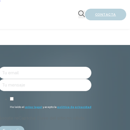
CONTACTA
He leído el
aviso legal
y acepto la
política de privacidad
Google reCaptcha: Clave del sitio no válida.