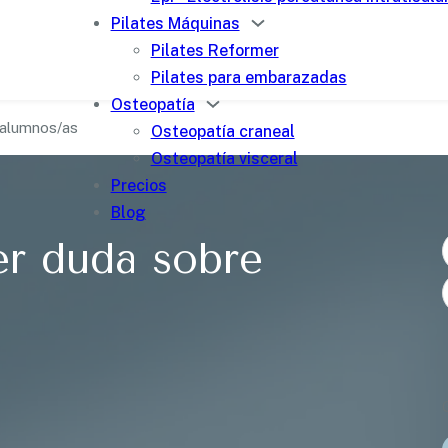
Pilates Máquinas
Pilates Reformer
Pilates para embarazadas
Osteopatía
 alumnos/as
Osteopatía craneal
Osteopatía visceral
Precios
Blog
er duda sobre