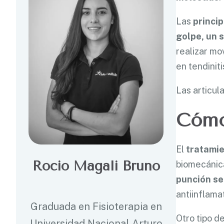
Las
princi
golpe, un 
realizar mo
en tendiniti
Las articul
Cómo 
El
tratamie
Rocio Magali Bruno
biomecánica
punción se
antiinflama
Graduada en Fisioterapia en
Otro tipo d
Universidad Nacional Arturo