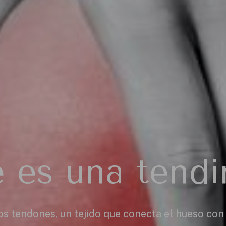
 es una tendin
los tendones, un tejido que conecta el hueso co