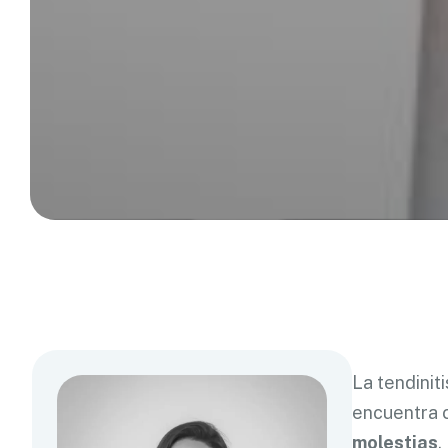
La tendinit
encuentra c
molestias
.