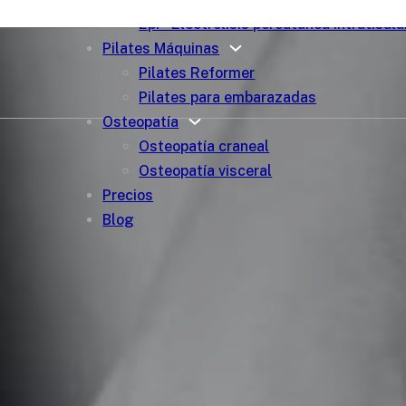
Epi – Electrólisis percutanea intratisula
Pilates Máquinas
Pilates Reformer
Pilates para embarazadas
Osteopatía
Osteopatía craneal
Osteopatía visceral
Precios
Blog